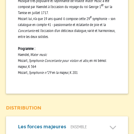
Musique très populaire et rayonnante de vitalité
Water Music
a été
er
composé par Haendel à l’occasion du voyage du roi George 1
sur la
Tamise en juillet 1717.
e
Mozart lui, n’a que 19 ans quand il compose cette 29
symphonie – son
catalogue en compte 41 - passionnante et éclatante de joie et la
Concertante
est l’occasion d’un délicieux dialogue, varié et harmonieux,
entre les deux solistes.
Programme
:
Haendel,
Water music
Mozart,
Symphonie Concertante pour violon et alto
, en mi bémol
majeur, K 364
Mozart,
Symphonie n°29
en la majeur, K 201
DISTRIBUTION
Les forces majeures
ENSEMBLE